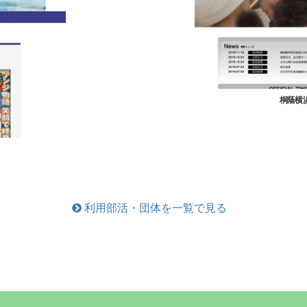
桐蔭横
利用部活・団体を一覧で見る