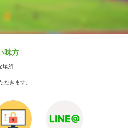
い味方
な場所
、
ただきます。