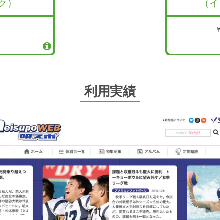
ク）
（イ
）
利用実績